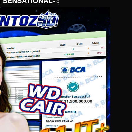
 SENSATIONAL~!