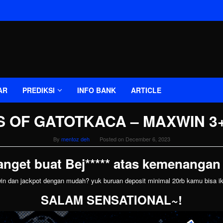
AR
PREDIKSI
INFO BANK
ARTICLE
 OF GATOTKACA – MAXWIN 3
By
mentoz deh
Posted on
December 6, 2023
anget buat Bej
*****
atas kemenangan 
in dan jackpot dengan mudah? yuk buruan deposit minimal 20rb kamu bisa ik
SALAM SENSATIONAL~!