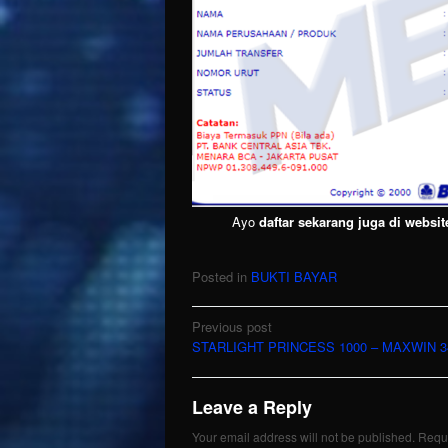
Ayo
daftar
sekarang
juga
di
websit
Posted in
BUKTI BAYAR
Post
Previous post
STARLIGHT PRINCESS 1000 – MAXWIN 3
navigation
Leave a Reply
Your email address will not be published.
Requi