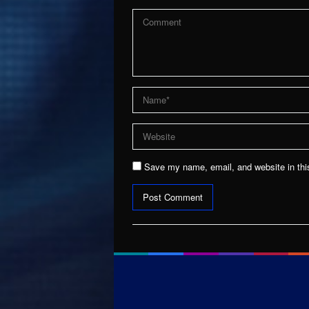
Save my name, email, and website in thi