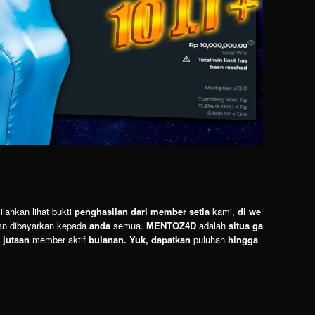
ilahkan
lihat
bukti
penghasilan
dari
member
setia
kami,
di
we
an
dibayarkan
kepada
anda
semua.
MENTOZ4D
adalah
situs
ga
jutaan
member
aktif
bulanan.
Yuk,
dapatkan
puluhan
hingga