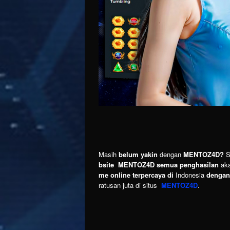
Masih
belum
yakin
dengan
MENTOZ4D
?
S
bsite
MENTOZ4D
semua
penghasilan
ak
me
online
terpercaya
di
Indonesia
dengan
ratusan
juta
di
situs
MENTOZ4D
.