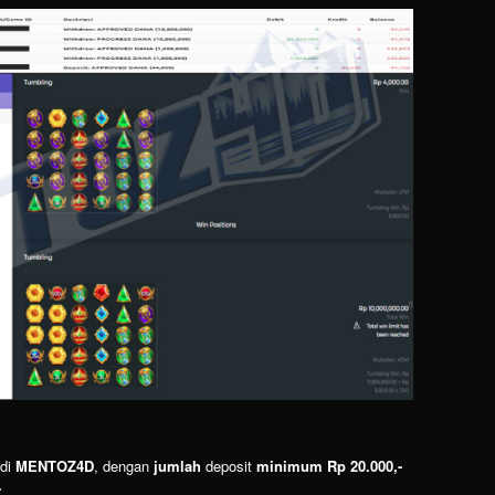
di
MENTOZ4D
,
dengan
jumlah
deposit
minimum
Rp
20.000,-
-