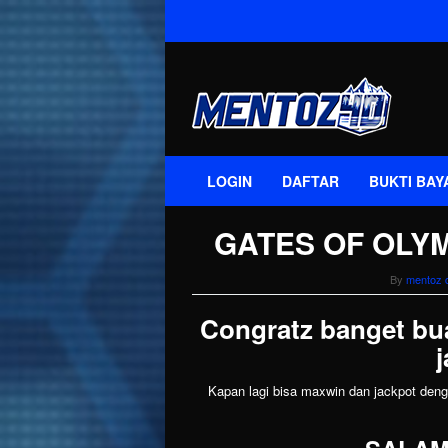
Skip
to
content
LOGIN
DAFTAR
BUKTI BAY
GATES OF OLYM
By
mentoz 
Congratz banget bu
Kapan lagi bisa maxwin dan jackpot den