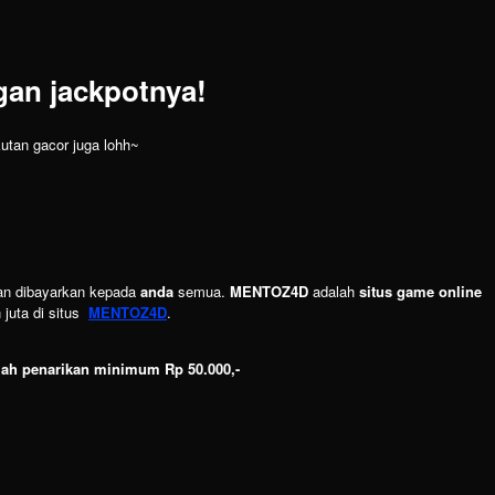
an jackpotnya!
utan gacor juga lohh~
an
dibayarkan
kepada
anda
semua.
MENTOZ4D
adalah
situs
game
online
n
juta
di
situs
MENTOZ4D
.
lah
penarikan
minimum
Rp
50.000,-