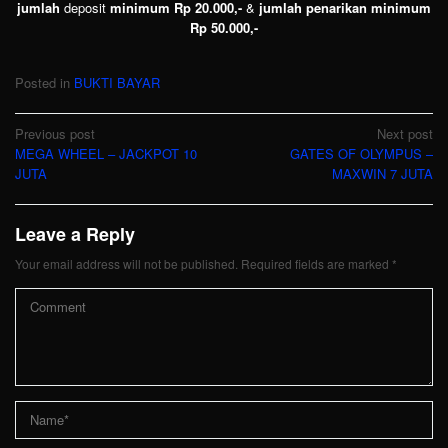
jumlah
deposit
minimum
Rp
20.000,-
&
jumlah
penarikan
minimum
Rp
50.000,-
Posted in
BUKTI BAYAR
Post
Previous post
Next post
MEGA WHEEL – JACKPOT 10
GATES OF OLYMPUS –
navigation
JUTA
MAXWIN 7 JUTA
Leave a Reply
Your email address will not be published.
Required fields are marked
*