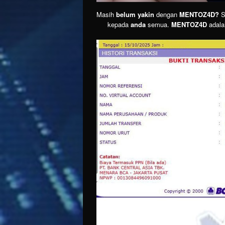
Masih
belum
yakin
dengan
MENTOZ4D
?
S
kepada
anda
semua.
MENTOZ4D
adala