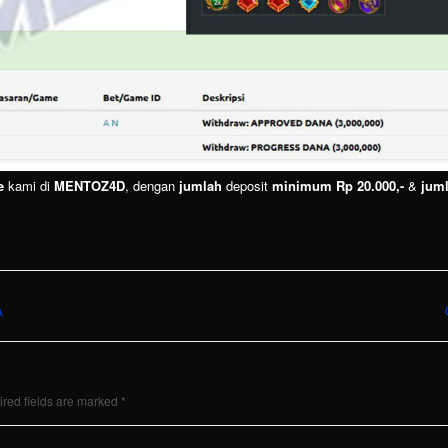
e
kami
di
MENTOZ4D
,
dengan
jumlah
deposit
minimum
Rp
20.000,-
&
jum
A
red fields are marked
*