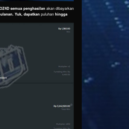
OZ4D
semua
penghasilan
akan
dibayarkan
ulanan.
Yuk,
dapatkan
puluhan
hingga