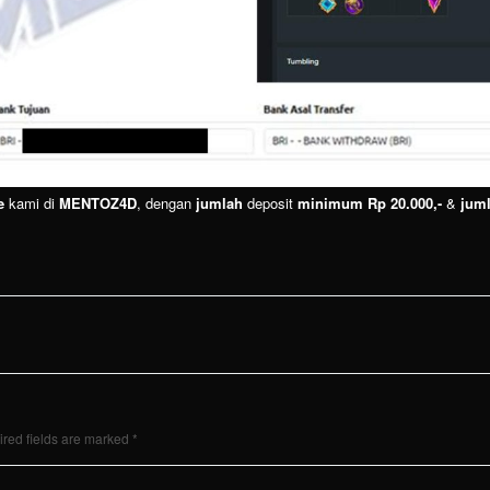
e
kami
di
MENTOZ4D
,
dengan
jumlah
deposit
minimum
Rp
20.000,-
&
jum
red fields are marked
*