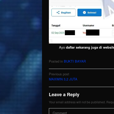
Ayo
daftar
sekarang
juga
di
websit
Posted in
BUKTI BAYAR
Post
Previous post
MAXWIN 3,2 JUTA
navigation
Leave a Reply
Your email address will not be published.
Requi