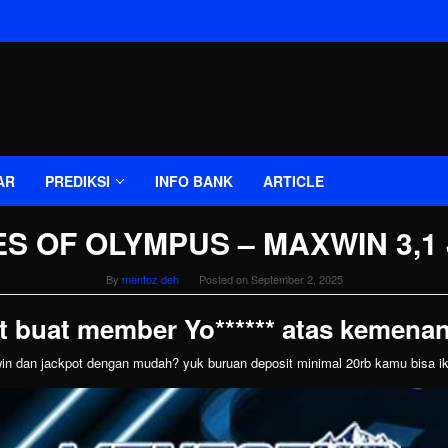
AR
PREDIKSI
INFO BANK
ARTICLE
S OF OLYMPUS – MAXWIN 3,1
By
mentoz deh
Posted on
September 2, 2025
t buat member Yo
******
atas kemenan
in dan jackpot dengan mudah? yuk buruan deposit minimal 20rb kamu bisa ik