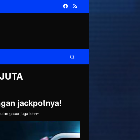
 JUTA
gan jackpotnya!
utan gacor juga lohh~