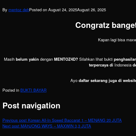
By
mentoz deh
Posted on
August 24, 2025
August 26, 2025
Congratz bange
Kapan lagi bisa maxw
Masih
belum
yakin
dengan
MENTOZ4D
?
Silahkan
lihat
bukti
penghasila
terpercaya
di
Indonesia
d
Ayo
daftar
sekarang
juga
di
websit
Posted in
BUKTI BAYAR
Post navigation
Previous post
Korean All-In Speed Baccarat 1 – MENANG 20 JUTA
Next post
MAHJONG WAYS – MAXWIN 3,3 JUTA