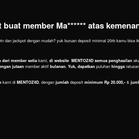
t buat member Ma
******
atas kemenan
in dan jackpot dengan mudah? yuk buruan deposit minimal 20rb kamu bisa ik
n
dari
member
setia
kami,
di
website
MENTOZ4D
semua
penghasilan
ak
engan
jutaan
member
aktif
bulanan.
Yuk,
dapatkan
puluhan
hingga
ratusa
e
kami
di
MENTOZ4D
,
dengan
jumlah
deposit
minimum
Rp
20.000,-
&
jum