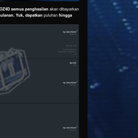
OZ4D
semua
penghasilan
akan
dibayarkan
ulanan.
Yuk,
dapatkan
puluhan
hingga