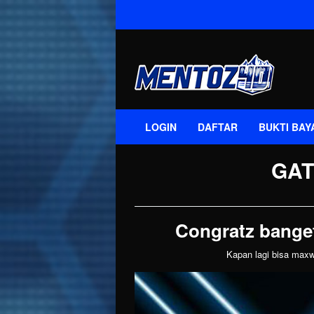
Skip
to
content
LOGIN
DAFTAR
BUKTI BAY
GAT
Congratz bange
Kapan lagi bisa maxw