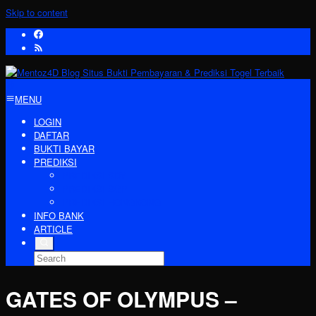
Skip to content
MENU
LOGIN
DAFTAR
BUKTI BAYAR
PREDIKSI
PREDIKSI SDY
PREDIKSI SGP
PREDIKSI HONGKONG
INFO BANK
ARTICLE
GATES OF OLYMPUS –