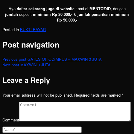
Ayo
daftar
sekarang
juga
di
website
kami
di
MENTOZ4D
,
dengan
jumlah
deposit
minimum
Rp
20.000,-
&
jumlah
penarikan
minimum
Rp
50.000,-
Posted in
BUKTI BAYAR
Post navigation
Previous post
GATES OF OLYMPUS – MAXWIN 3 JUTA
Next post
MAXWIN 3 JUTA
Leave a Reply
Your email address will not be published.
Required fields are marked
*
Comment