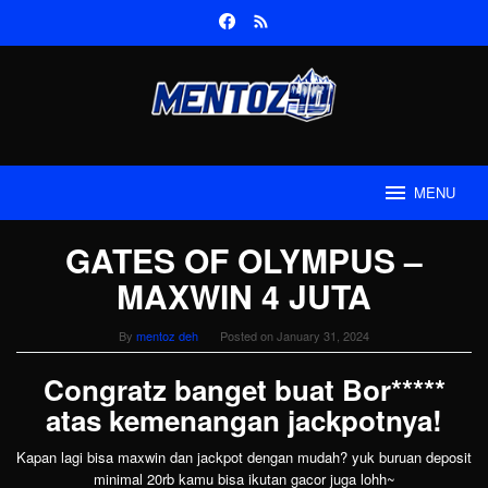
Skip
to
content
MENU
GATES OF OLYMPUS –
MAXWIN 4 JUTA
By
mentoz deh
Posted on
January 31, 2024
Congratz banget buat Bor
*****
atas kemenangan jackpotnya!
Kapan lagi bisa maxwin dan jackpot dengan mudah? yuk buruan deposit
minimal 20rb kamu bisa ikutan gacor juga lohh~