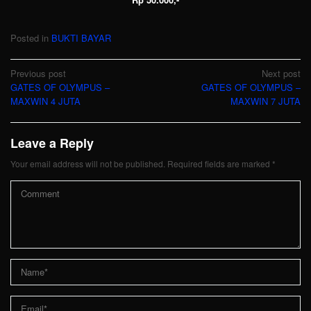
Posted in
BUKTI BAYAR
Post
Previous post
Next post
GATES OF OLYMPUS –
GATES OF OLYMPUS –
navigation
MAXWIN 4 JUTA
MAXWIN 7 JUTA
Leave a Reply
Your email address will not be published.
Required fields are marked
*