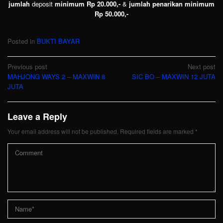
jumlah
deposit
minimum
Rp
20.000,-
&
jumlah
penarikan
minimum
Rp
50.000,-
Posted in
BUKTI BAYAR
Post
Previous post
Next post
MAHJONG WAYS 2 – MAXWIN 8
SIC BO – MAXWIN 12 JUTA
navigation
JUTA
Leave a Reply
Your email address will not be published.
Required fields are marked
*