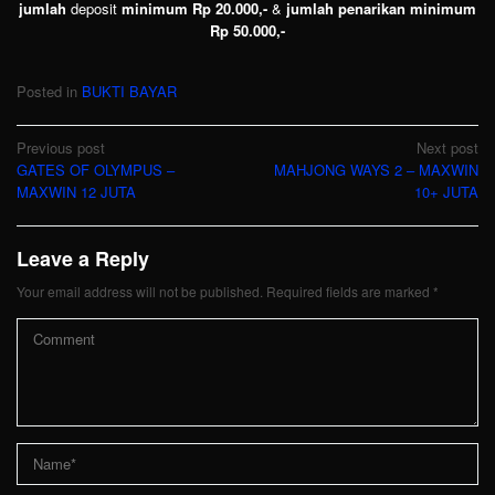
jumlah
deposit
minimum
Rp
20.000,-
&
jumlah
penarikan
minimum
Rp
50.000,-
Posted in
BUKTI BAYAR
Post
Previous post
Next post
GATES OF OLYMPUS –
MAHJONG WAYS 2 – MAXWIN
navigation
MAXWIN 12 JUTA
10+ JUTA
Leave a Reply
Your email address will not be published.
Required fields are marked
*