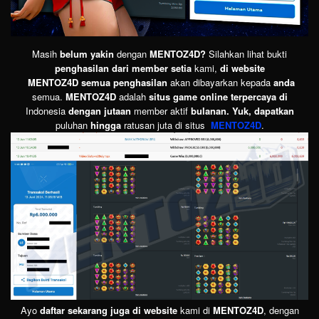
Masih
belum
yakin
dengan
MENTOZ4D
?
Silahkan
lihat
bukti
penghasilan
dari
member
setia
kami,
di
website
MENTOZ4D
semua
penghasilan
akan
dibayarkan
kepada
anda
semua.
MENTOZ4D
adalah
situs
game
online
terpercaya
di
Indonesia
dengan
jutaan
member
aktif
bulanan.
Yuk,
dapatkan
puluhan
hingga
ratusan
juta
di
situs
MENTOZ4D
.
Ayo
daftar
sekarang
juga
di
website
kami
di
MENTOZ4D
,
dengan