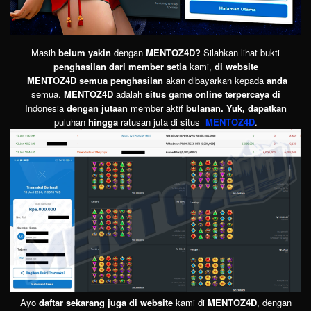
Masih
belum
yakin
dengan
MENTOZ4D
?
Silahkan
lihat
bukti
penghasilan
dari
member
setia
kami,
di
website
MENTOZ4D
semua
penghasilan
akan
dibayarkan
kepada
anda
semua.
MENTOZ4D
adalah
situs
game
online
terpercaya
di
Indonesia
dengan
jutaan
member
aktif
bulanan.
Yuk,
dapatkan
puluhan
hingga
ratusan
juta
di
situs
MENTOZ4D
.
Ayo
daftar
sekarang
juga
di
website
kami
di
MENTOZ4D
,
dengan