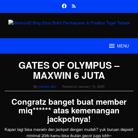
Skip
to
content
MENU
GATES OF OLYMPUS –
MAXWIN 6 JUTA
By
mentoz deh
Posted on
January 10, 2025
Congratz banget buat member
miq
******
atas kemenangan
jackpotnya!
Kapan lagi bisa maxwin dan jackpot dengan mudah? yuk buruan deposit
minimal 20rb kamu bisa ikutan gacor juga lohh~