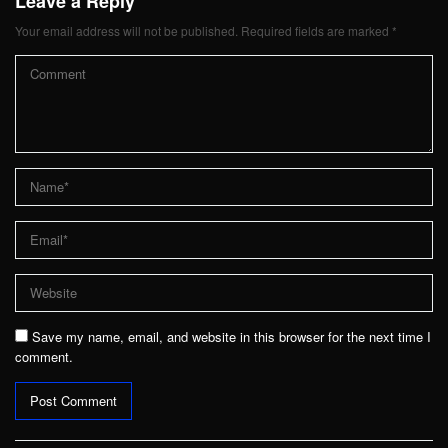
Leave a Reply
Your email address will not be published.
Required fields are marked
*
Save my name, email, and website in this browser for the next time I
comment.