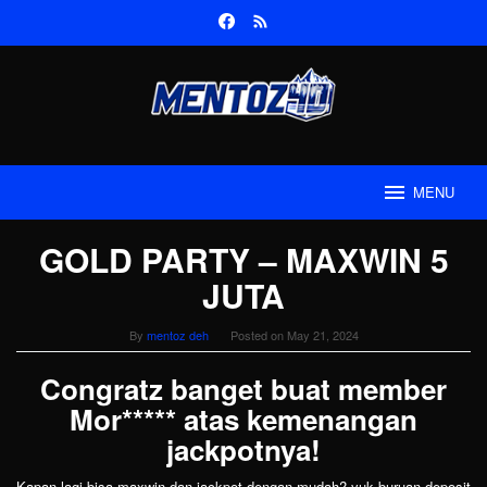
Skip
to
content
MENU
GOLD PARTY – MAXWIN 5
JUTA
By
mentoz deh
Posted on
May 21, 2024
Congratz banget buat member
Mor*****
atas kemenangan
jackpotnya!
Kapan lagi bisa maxwin dan jackpot dengan mudah? yuk buruan deposit