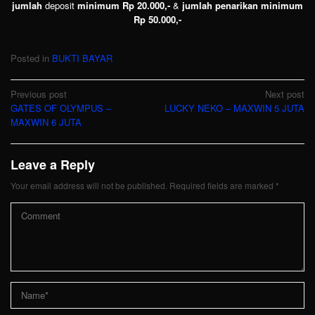
jumlah
deposit
minimum
Rp
20.000,-
&
jumlah
penarikan
minimum
Rp
50.000,-
Posted in
BUKTI BAYAR
Post
Previous post
Next post
GATES OF OLYMPUS –
LUCKY NEKO – MAXWIN 5 JUTA
navigation
MAXWIN 6 JUTA
Leave a Reply
Your email address will not be published.
Required fields are marked
*