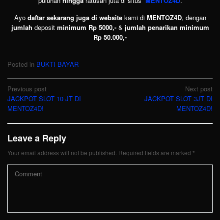
puluhan
hingga
ratusan
juta
di
situs
MENTOZ4D
.
Ayo
daftar
sekarang
juga
di
website
kami
di
MENTOZ4D
,
dengan
jumlah
deposit
minimum
Rp
5000,-
&
jumlah
penarikan
minimum
Rp
50.000,-
Posted in
BUKTI BAYAR
Post
Previous post
Next post
JACKPOT SLOT 10 JT DI
JACKPOT SLOT 3JT DI
navigation
MENTOZ4D!
MENTOZ4D!
Leave a Reply
Your email address will not be published.
Required fields are marked
*