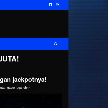
JUTA!
gan jackpotnya!
utan gacor juga lohh~