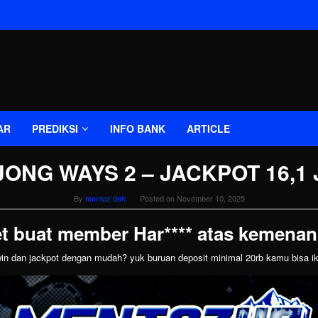
AR
PREDIKSI
INFO BANK
ARTICLE
ONG WAYS 2 – JACKPOT 16,1 
By
mentoz deh
Posted on
November 10, 2025
t buat member Har
****
atas kemenan
in dan jackpot dengan mudah? yuk buruan deposit minimal 20rb kamu bisa ik