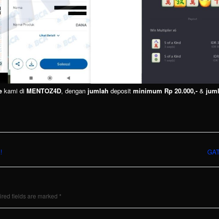
e
kami
di
MENTOZ4D
,
dengan
jumlah
deposit
minimum
Rp
20.000,-
&
jum
!
GAT
red fields are marked
*