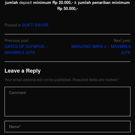
jumlah
deposit
minimum
Rp
20.000,-
&
jumlah
penarikan
minimum
Rp
50.000,-
Posted in
BUKTI BAYAR
Post
Previous post
Next post
GATES OF OLYMPUS –
MAHJONG WAYS 2 – MAXWIN 6
navigation
MAXWIN 3 JUTA
JUTA
Leave a Reply
Your email address will not be published.
Required fields are marked
*