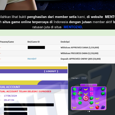
ilahkan
lihat
bukti
penghasilan
dari
member
setia
kami,
di
website
MENT
h
situs
game
online
terpercaya
di
Indonesia
dengan
jutaan
member
aktif
b
ratusan
juta
di
situs
MENTOZ4D
.