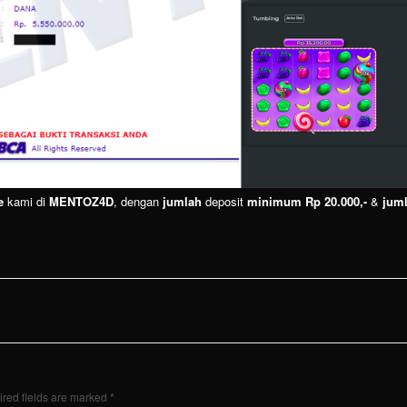
e
kami
di
MENTOZ4D
,
dengan
jumlah
deposit
minimum
Rp
20.000,-
&
jum
red fields are marked
*