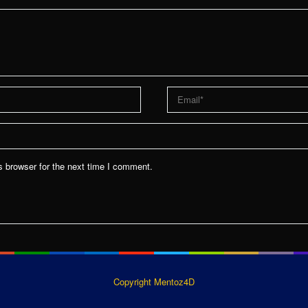
s browser for the next time I comment.
Copyright Mentoz4D