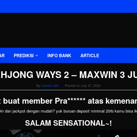
AR
PREDIKSI
INFO BANK
ARTICLE
HJONG WAYS 2 – MAXWIN 3 J
By
mentoz deh
Posted on
July 27, 2024
t buat member Pra
******
atas kemenan
in dan jackpot dengan mudah? yuk buruan deposit minimal 20rb kamu bisa ik
SALAM SENSATIONAL~!