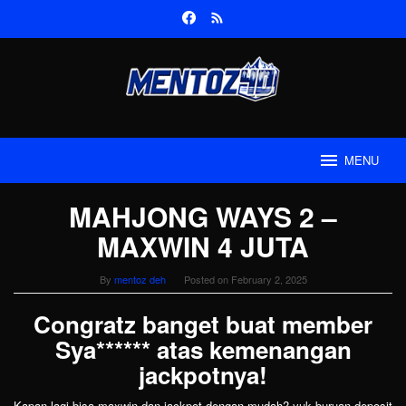
Skip
to
content
MENU
MAHJONG WAYS 2 –
MAXWIN 4 JUTA
By
mentoz deh
Posted on
February 2, 2025
Congratz banget buat member
Sya
******
atas kemenangan
jackpotnya!
Kapan lagi bisa maxwin dan jackpot dengan mudah? yuk buruan deposit