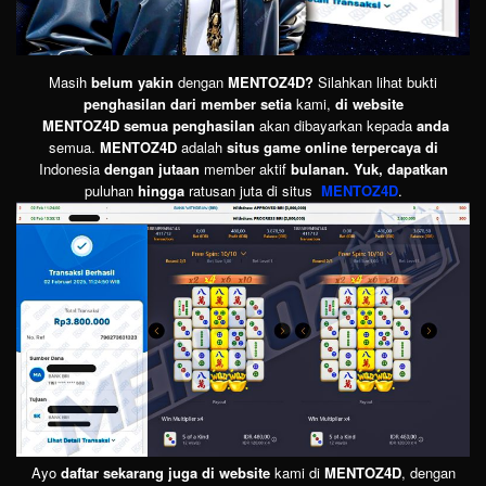
Masih
belum
yakin
dengan
MENTOZ4D
?
Silahkan
lihat
bukti
penghasilan
dari
member
setia
kami,
di
website
MENTOZ4D
semua
penghasilan
akan
dibayarkan
kepada
anda
semua.
MENTOZ4D
adalah
situs
game
online
terpercaya
di
Indonesia
dengan
jutaan
member
aktif
bulanan.
Yuk,
dapatkan
puluhan
hingga
ratusan
juta
di
situs
MENTOZ4D
.
Ayo
daftar
sekarang
juga
di
website
kami
di
MENTOZ4D
,
dengan