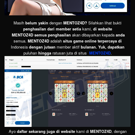
Masih
belum
yakin
dengan
MENTOZ4D
?
Silahkan
lihat
bukti
penghasilan
dari
member
setia
kami,
di
website
MENTOZ4D
semua
penghasilan
akan
dibayarkan
kepada
anda
semua.
MENTOZ4D
adalah
situs
game
online
terpercaya
di
Indonesia
dengan
jutaan
member
aktif
bulanan.
Yuk,
dapatkan
puluhan
hingga
ratusan
juta
di
situs
MENTOZ4D
.
Ayo
daftar
sekarang
juga
di
website
kami
di
MENTOZ4D
,
dengan