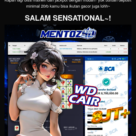
minimal 20rb kamu bisa ikutan gacor juga lohh~
SALAM SENSATIONAL~!