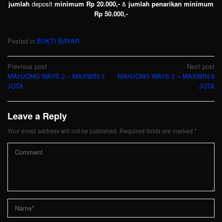
jumlah
deposit
minimum
Rp
20.000,-
&
jumlah
penarikan
minimum
Rp
50.000,-
Posted in
BUKTI BAYAR
Post
Previous post
Next post
MAHJONG WAYS 2 – MAXWIN 3
MAHJONG WAYS 2 – MAXWIN 8
navigation
JUTA
JUTA
Leave a Reply
Your email address will not be published.
Required fields are marked
*