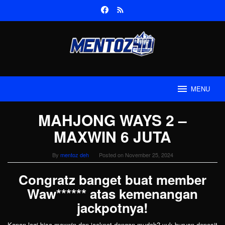
Skip
to
content
MENU
MAHJONG WAYS 2 –
MAXWIN 6 JUTA
By
mentoz deh
Posted on
November 25, 2024
Congratz banget buat member
Waw
******
atas kemenangan
jackpotnya!
Kapan lagi bisa maxwin dan jackpot dengan mudah? yuk buruan deposit