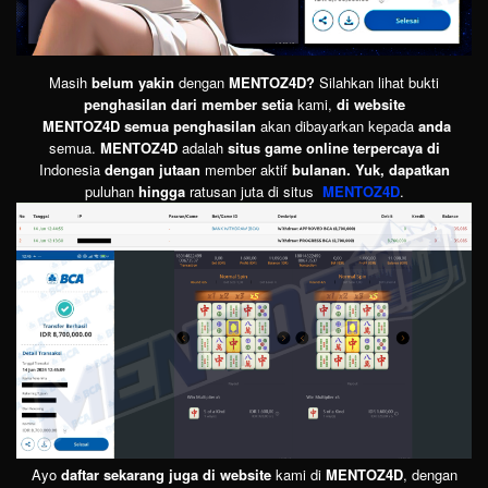
Masih
belum
yakin
dengan
MENTOZ4D
?
Silahkan
lihat
bukti
penghasilan
dari
member
setia
kami,
di
website
MENTOZ4D
semua
penghasilan
akan
dibayarkan
kepada
anda
semua.
MENTOZ4D
adalah
situs
game
online
terpercaya
di
Indonesia
dengan
jutaan
member
aktif
bulanan.
Yuk,
dapatkan
puluhan
hingga
ratusan
juta
di
situs
MENTOZ4D
.
Ayo
daftar
sekarang
juga
di
website
kami
di
MENTOZ4D
,
dengan