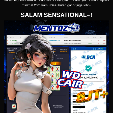
minimal 20rb kamu bisa ikutan gacor juga lohh~
SALAM SENSATIONAL~!