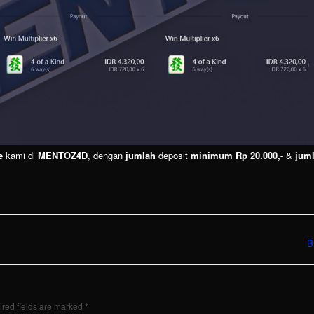
e
kami
di
MENTOZ4D
,
dengan
jumlah
deposit
minimum
Rp
20.000,-
&
jum
B
red fields are marked
*