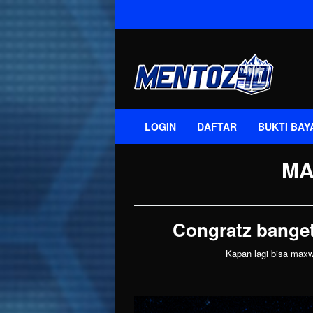
Skip
to
content
LOGIN
DAFTAR
BUKTI BAY
MA
Congratz bange
Kapan lagi bisa maxw