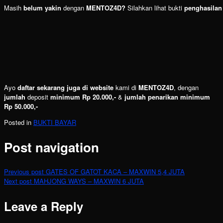
Masih
belum
yakin
dengan
MENTOZ4D
?
Silahkan
lihat
bukti
penghasilan
Ayo
daftar
sekarang
juga
di
website
kami
di
MENTOZ4D
,
dengan
jumlah
deposit
minimum
Rp
20.000,-
&
jumlah
penarikan
minimum
Rp
50.000,-
Posted in
BUKTI BAYAR
Post navigation
Previous post
GATES OF GATOT KACA – MAXWIN 5,4 JUTA
Next post
MAHJONG WAYS – MAXWIN 6 JUTA
Leave a Reply