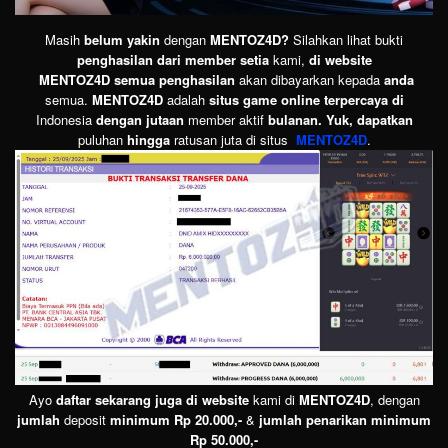
Masih
belum
yakin
dengan
MENTOZ4D
?
Silahkan
lihat
bukti
penghasilan
dari
member
setia
kami,
di
website
MENTOZ4D
semua
penghasilan
akan
dibayarkan
kepada
anda
semua.
MENTOZ4D
adalah
situs
game
online
terpercaya
di
Indonesia
dengan
jutaan
member
aktif
bulanan.
Yuk,
dapatkan
puluhan
hingga
ratusan
juta
di
situs
MENTOZ4D
.
Ayo
daftar
sekarang
juga
di
website
kami
di
MENTOZ4D
,
dengan
jumlah
deposit
minimum
Rp
20.000,-
&
jumlah
penarikan
minimum
Rp
50.000,-