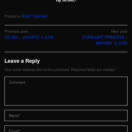
Posted in
BUKTI BAYAR
Post
Previous post
Next post
SIC BO – JACKPOT 5 JUTA
STARLIGHT PRINCESS –
navigation
MAXWIN 13 JUTA
Leave a Reply
Your email address will not be published.
Required fields are marked
*