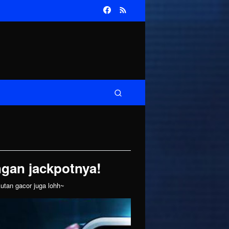
gan jackpotnya!
utan gacor juga lohh~