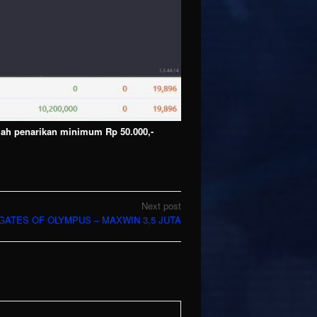
lah
penarikan
minimum
Rp
50.000,-
Next post
GATES OF OLYMPUS – MAXWIN 3,5 JUTA