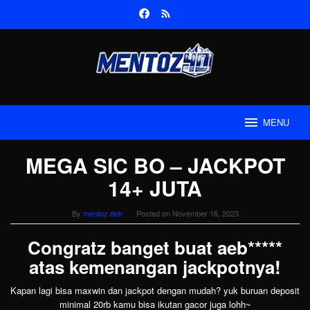
Skip
to
content
MENU
MEGA SIC BO – JACKPOT
14+ JUTA
By
mentoz deh
Posted on
November 16, 2023
Congratz banget buat aeb
*****
atas kemenangan jackpotnya!
Kapan lagi bisa maxwin dan jackpot dengan mudah? yuk buruan deposit
minimal 20rb kamu bisa ikutan gacor juga lohh~