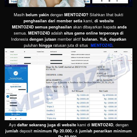
Masih
belum
yakin
dengan
MENTOZ4D
?
Silahkan
lihat
bukti
penghasilan
dari
member
setia
kami,
di
website
MENTOZ4D
semua
penghasilan
akan
dibayarkan
kepada
anda
semua.
MENTOZ4D
adalah
situs
game
online
terpercaya
di
Indonesia
dengan
jutaan
member
aktif
bulanan.
Yuk,
dapatkan
puluhan
hingga
ratusan
juta
di
situs
MENTOZ4D
.
Ayo
daftar
sekarang
juga
di
website
kami
di
MENTOZ4D
,
dengan
jumlah
deposit
minimum
Rp
20.000,-
&
jumlah
penarikan
minimum
Rp
50.000,-