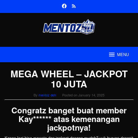
Skip
to
content
MENU
MEGA WHEEL – JACKPOT
10 JUTA
By
mentoz deh
Posted on
January 14, 2025
Congratz banget buat member
Kay
******
atas kemenangan
jackpotnya!
Kapan lagi bisa maxwin dan jackpot dengan mudah? yuk buruan deposit