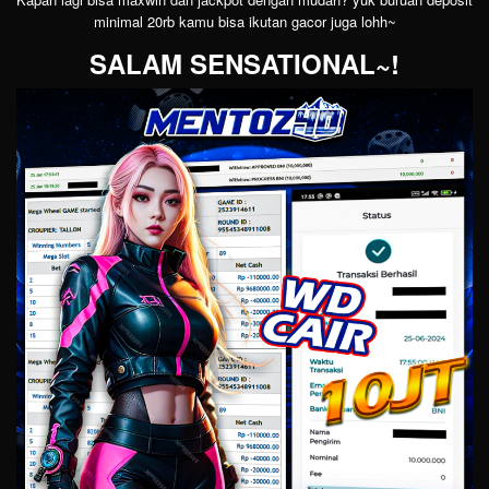
minimal 20rb kamu bisa ikutan gacor juga lohh~
SALAM SENSATIONAL~!