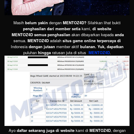
Masih
belum
yakin
dengan
MENTOZ4D
?
Silahkan
lihat
bukti
penghasilan
dari
member
setia
kami,
di
website
MENTOZ4D
semua
penghasilan
akan
dibayarkan
kepada
anda
semua.
MENTOZ4D
adalah
situs
game
online
terpercaya
di
Indonesia
dengan
jutaan
member
aktif
bulanan.
Yuk,
dapatkan
puluhan
hingga
ratusan
juta
di
situs
MENTOZ4D
.
Ayo
daftar
sekarang
juga
di
website
kami
di
MENTOZ4D
,
dengan