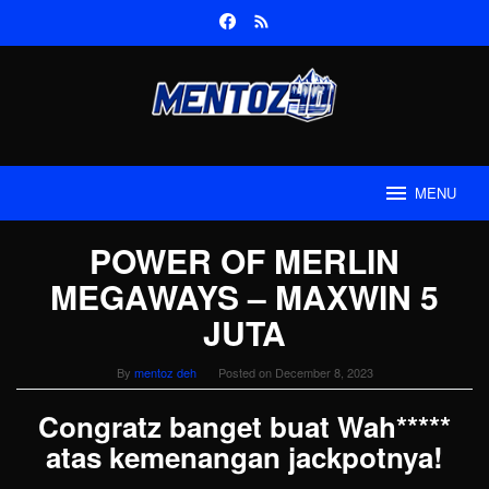
Skip
to
content
MENU
POWER OF MERLIN
MEGAWAYS – MAXWIN 5
JUTA
By
mentoz deh
Posted on
December 8, 2023
Congratz banget buat Wah
*****
atas kemenangan jackpotnya!