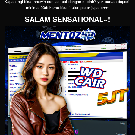
Kapan lagi bisa maxwin dan jackpot dengan mudah? yuk buruan deposit
minimal 20rb kamu bisa ikutan gacor juga lohh~
SALAM SENSATIONAL~!