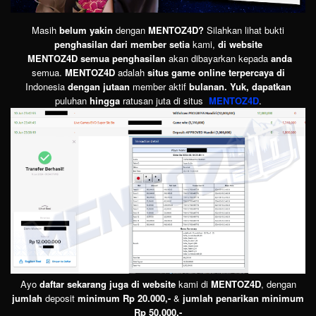
Masih
belum
yakin
dengan
MENTOZ4D
?
Silahkan
lihat
bukti
penghasilan
dari
member
setia
kami,
di
website
MENTOZ4D
semua
penghasilan
akan
dibayarkan
kepada
anda
semua.
MENTOZ4D
adalah
situs
game
online
terpercaya
di
Indonesia
dengan
jutaan
member
aktif
bulanan.
Yuk,
dapatkan
puluhan
hingga
ratusan
juta
di
situs
MENTOZ4D
.
Ayo
daftar
sekarang
juga
di
website
kami
di
MENTOZ4D
,
dengan
jumlah
deposit
minimum
Rp
20.000,-
&
jumlah
penarikan
minimum
Rp
50.000,-