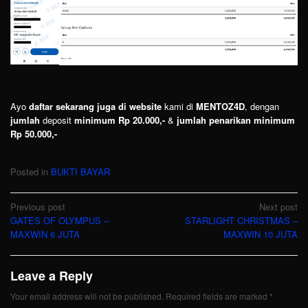
Ayo
daftar
sekarang
juga
di
website
kami
di
MENTOZ4D
,
dengan
jumlah
deposit
minimum
Rp
20.000,-
&
jumlah
penarikan
minimum
Rp
50.000,-
Posted in
BUKTI BAYAR
Post
Previous post
Next post
GATES OF OLYMPUS –
STARLIGHT CHRISTMAS –
navigation
MAXWIN 6 JUTA
MAXWIN 10 JUTA
Leave a Reply
Your email address will not be published.
Required fields are marked
*