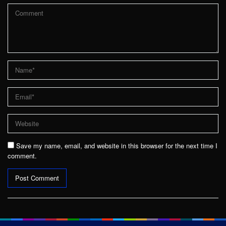
Save my name, email, and website in this browser for the next time I
comment.