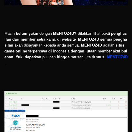
Masih
belum
yakin
dengan
MENTOZ4D
?
Silahkan
lihat
bukti
penghas
ilan
dari
member
setia
kami,
di
website
MENTOZ4D
semua
pengha
silan
akan
dibayarkan
kepada
anda
semua.
MENTOZ4D
adalah
situs
game
online
terpercaya
di
Indonesia
dengan
jutaan
member
aktif
bul
anan.
Yuk,
dapatkan
puluhan
hingga
ratusan
juta
di
situs
MENTOZ4D
.