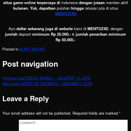
situs
game
online
terpercaya
di
Indonesia
dengan
jutaan
member
aktif
bulanan.
Yuk,
dapatkan
puluhan
hingga
ratusan
juta
di
situs
MENTOZ4D
.
Ayo
daftar
sekarang
juga
di
website
kami
di
MENTOZ4D
,
dengan
jumlah
deposit
minimum
Rp
20.000,-
&
jumlah
penarikan
minimum
Rp
50.000,-
Posted in
BUKTI BAYAR
Post navigation
Previous post
MEGA WHEEL – JACKPOT 10 JUTA
Next post
GATES OF OLYMPUS – MAXWIN 7 JUTA
Leave a Reply
Your email address will not be published.
Required fields are marked
*