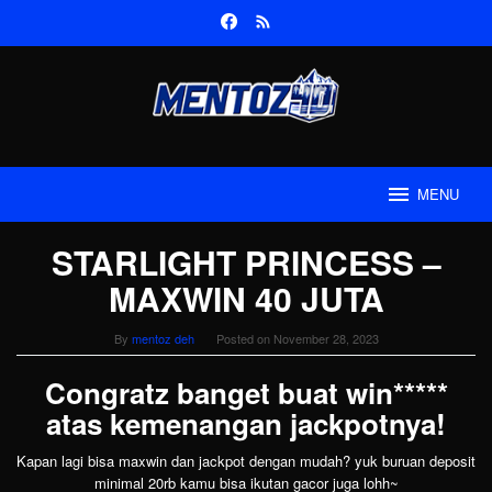
Skip
to
content
MENU
STARLIGHT PRINCESS –
MAXWIN 40 JUTA
By
mentoz deh
Posted on
November 28, 2023
Congratz banget buat win
*****
atas kemenangan jackpotnya!
Kapan lagi bisa maxwin dan jackpot dengan mudah? yuk buruan deposit
minimal 20rb kamu bisa ikutan gacor juga lohh~