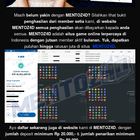
Masih
belum
yakin
dengan
MENTOZ4D
?
Silahkan
lihat
bukti
penghasilan
dari
member
setia
kami,
di
website
MENTOZ4D
semua
penghasilan
akan
dibayarkan
kepada
anda
semua.
MENTOZ4D
adalah
situs
game
online
terpercaya
di
Indonesia
dengan
jutaan
member
aktif
bulanan.
Yuk,
dapatkan
puluhan
hingga
ratusan
juta
di
situs
MENTOZ4D
.
Ayo
daftar
sekarang
juga
di
website
kami
di
MENTOZ4D
,
dengan
jumlah
deposit
minimum
Rp
20.000,-
&
jumlah
penarikan
minimum
Rp
50.000,-