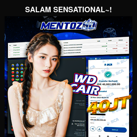
SALAM SENSATIONAL~!