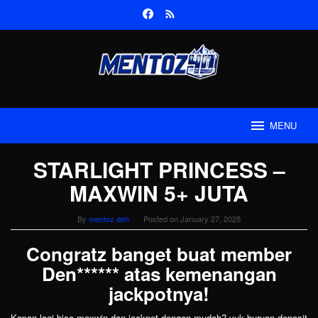
Skip
to
content
MENU
STARLIGHT PRINCESS –
MAXWIN 5+ JUTA
By
mentoz deh
Posted on
January 27, 2025
Congratz banget buat member
Den
******
atas kemenangan
jackpotnya!
Kapan lagi bisa maxwin dan jackpot dengan mudah? yuk buruan deposit