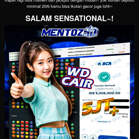
minimal 20rb kamu bisa ikutan gacor juga lohh~
SALAM SENSATIONAL~!