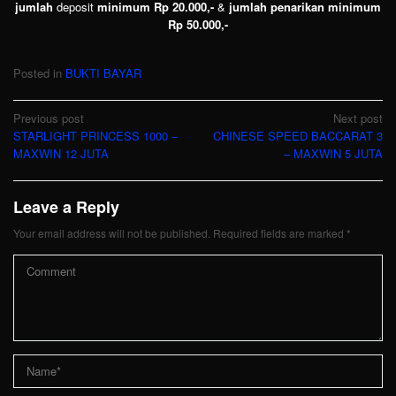
jumlah
deposit
minimum
Rp
20.000,-
&
jumlah
penarikan
minimum
Rp
50.000,-
Posted in
BUKTI BAYAR
Post
Previous post
Next post
STARLIGHT PRINCESS 1000 –
CHINESE SPEED BACCARAT 3
navigation
MAXWIN 12 JUTA
– MAXWIN 5 JUTA
Leave a Reply
Your email address will not be published.
Required fields are marked
*