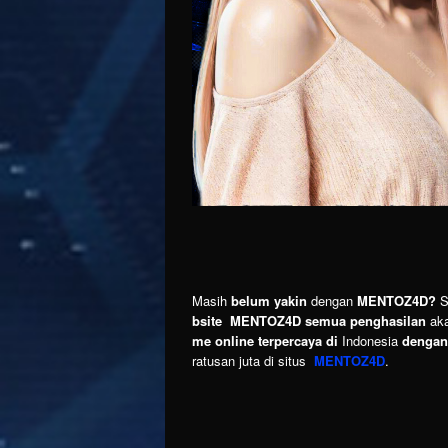
Masih
belum
yakin
dengan
MENTOZ4D
?
S
bsite
MENTOZ4D
semua
penghasilan
ak
me
online
terpercaya
di
Indonesia
dengan
ratusan
juta
di
situs
MENTOZ4D
.