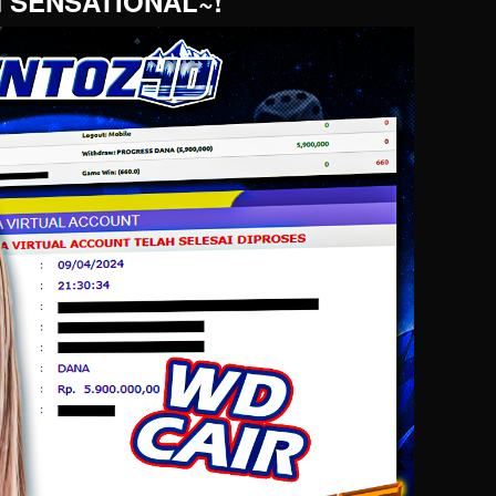
 SENSATIONAL~!