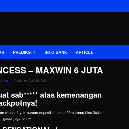
AR
PREDIKSI
INFO BANK
ARTICLE
NCESS – MAXWIN 6 JUTA
z deh
Posted on
April 10, 2024
at sab*****
atas kemenangan
jackpotnya!
gan mudah? yuk buruan deposit minimal 20rb kamu bisa ikutan
gacor juga lohh~