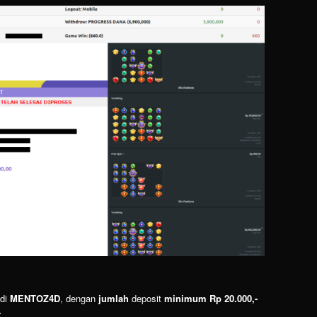
di
MENTOZ4D
,
dengan
jumlah
deposit
minimum
Rp
20.000,-
-