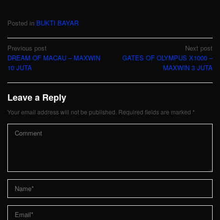
Posted in
BUKTI BAYAR
Post
Previous post
Next post
DREAM OF MACAU – MAXWIN
GATES OF OLYMPUS X1000 –
navigation
10 JUTA
MAXWIN 3 JUTA
Leave a Reply
Your email address will not be published.
Required fields are marked
*