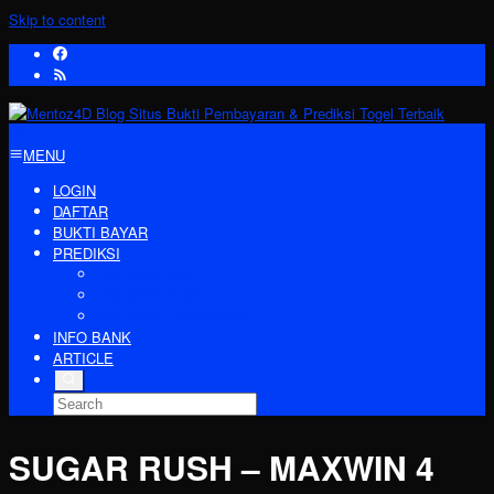
Skip to content
MENU
LOGIN
DAFTAR
BUKTI BAYAR
PREDIKSI
PREDIKSI SDY
PREDIKSI SGP
PREDIKSI HONGKONG
INFO BANK
ARTICLE
SUGAR RUSH – MAXWIN 4