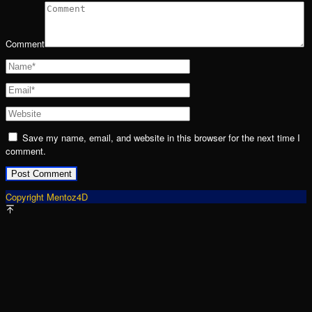
Comment
Save my name, email, and website in this browser for the next time I
comment.
Copyright Mentoz4D