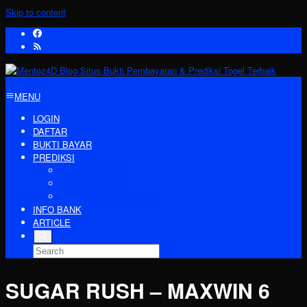
Skip to content
MENU
LOGIN
DAFTAR
BUKTI BAYAR
PREDIKSI
PREDIKSI SDY
PREDIKSI SGP
PREDIKSI HONGKONG
INFO BANK
ARTICLE
SUGAR RUSH – MAXWIN 6