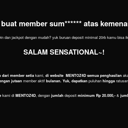
t buat member sum
******
atas kemena
in dan jackpot dengan mudah? yuk buruan deposit minimal 20rb kamu bisa ik
SALAM SENSATIONAL~!
n
dari
member
setia
kami,
di
website
MENTOZ4D
semua
penghasilan
ak
engan
jutaan
member
aktif
bulanan.
Yuk,
dapatkan
puluhan
hingga
ratusa
e
kami
di
MENTOZ4D
,
dengan
jumlah
deposit
minimum
Rp
20.000,-
&
jum