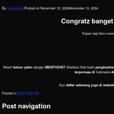
By
mentoz deh
Posted on
November 12, 2024
November 13, 2024
Congratz bange
Kapan lagi bisa maxw
Masih
belum
yakin
dengan
MENTOZ4D
?
Silahkan
lihat
bukti
penghasila
terpercaya
di
Indonesia
d
Ayo
daftar
sekarang
juga
di
websit
Posted in
BUKTI BAYAR
Post navigation