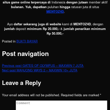
situs
game
online
terpercaya
di
Indonesia
dengan
jutaan
member
aktif
bulanan.
Yuk,
dapatkan
puluhan
hingga
ratusan
juta
di
situs
MENTOZ4D
.
Ayo
daftar
sekarang
juga
di
website
kami
di
MENTOZ4D
,
dengan
jumlah
deposit
minimum
Rp
20.000,-
&
jumlah
penarikan
minimum
Rp
50.000,-
Posted in
BUKTI BAYAR
Post navigation
Previous post
GATES OF OLYMPUS – MAXWIN 7 JUTA
Next post
MAHJONG WAYS 2 – MAXWIN 10+ JUTA
Leave a Reply
Your email address will not be published.
Required fields are marked
*