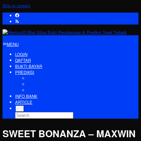
Skip to content
MENU
LOGIN
DAFTAR
BUKTI BAYAR
PREDIKSI
PREDIKSI SDY
PREDIKSI SGP
PREDIKSI HONGKONG
INFO BANK
ARTICLE
SWEET BONANZA – MAXWIN