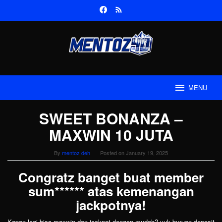
Skip
to
content
MENU
SWEET BONANZA –
MAXWIN 10 JUTA
By
mentoz deh
Posted on
January 19, 2025
Congratz banget buat member
sum
******
atas kemenangan
jackpotnya!
Kapan lagi bisa maxwin dan jackpot dengan mudah? yuk buruan deposit