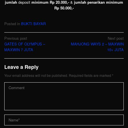
jumlah
deposit
minimum
Rp
20.000,-
&
jumlah
penarikan
minimum
Rp
50.000,-
Posted in
BUKTI BAYAR
Post
Previous post
Next post
GATES OF OLYMPUS –
MAHJONG WAYS 2 – MAXWIN
navigation
MAXWIN 7 JUTA
10+ JUTA
Leave a Reply
Your email address will not be published.
Required fields are marked
*