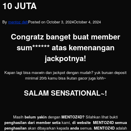
10 JUTA
By
mentoz deh
Posted on
October 3, 2024
October 4, 2024
Congratz banget buat member
sum
******
atas kemenangan
jackpotnya!
Kapan lagi bisa maxwin dan jackpot dengan mudah? yuk buruan deposit
minimal 20rb kamu bisa ikutan gacor juga lohh~
SALAM SENSATIONAL~!
Masih
belum
yakin
dengan
MENTOZ4D
?
Silahkan
lihat
bukti
penghasilan
dari
member
setia
kami,
di
website
MENTOZ4D
semua
penghasilan
akan
dibayarkan
kepada
anda
semua.
MENTOZ4D
adalah