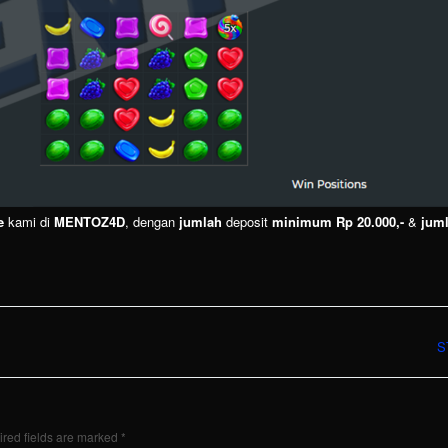
e
kami
di
MENTOZ4D
,
dengan
jumlah
deposit
minimum
Rp
20.000,-
&
jum
S
red fields are marked
*