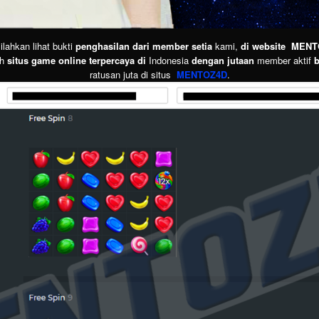
ilahkan
lihat
bukti
penghasilan
dari
member
setia
kami,
di
website
MENT
h
situs
game
online
terpercaya
di
Indonesia
dengan
jutaan
member
aktif
b
ratusan
juta
di
situs
MENTOZ4D
.