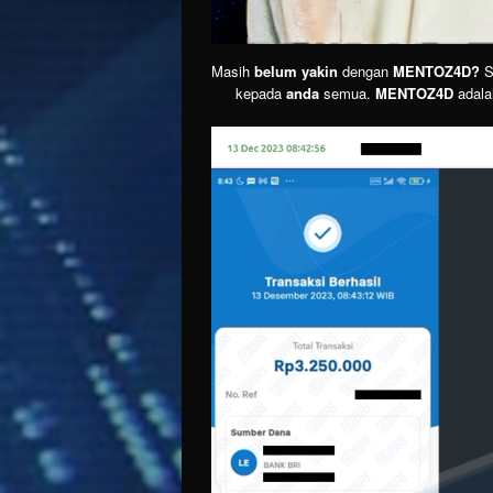
Masih
belum
yakin
dengan
MENTOZ4D
?
S
kepada
anda
semua.
MENTOZ4D
adala