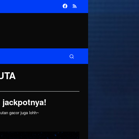
UTA
 jackpotnya!
utan gacor juga lohh~