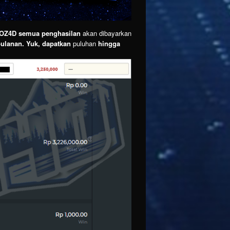
OZ4D
semua
penghasilan
akan
dibayarkan
ulanan.
Yuk,
dapatkan
puluhan
hingga