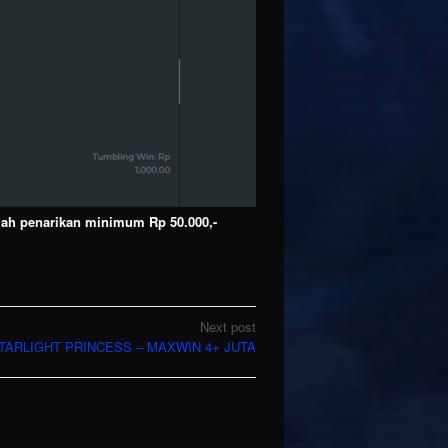
lah
penarikan
minimum
Rp
50.000,-
Next post
TARLIGHT PRINCESS – MAXWIN 4+ JUTA