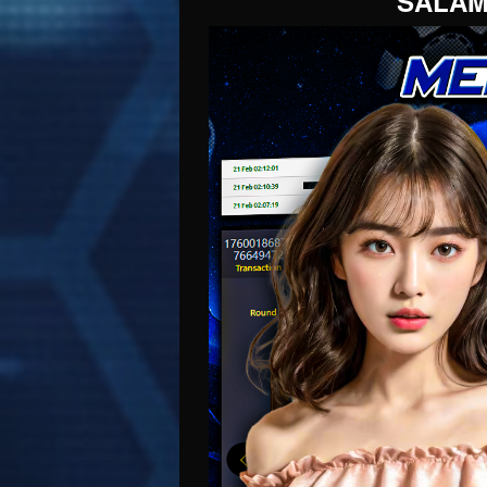
SALAM