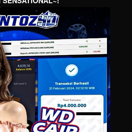
 SENSATIONAL~!