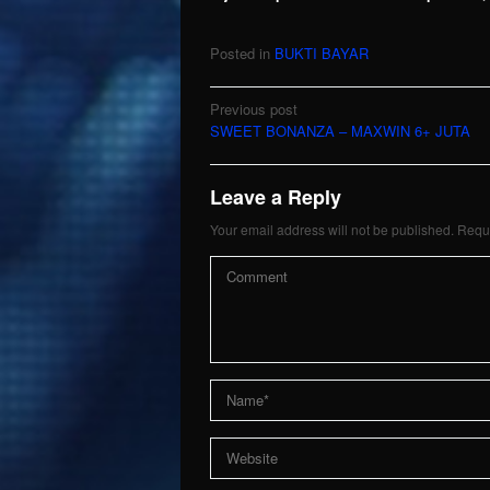
Posted in
BUKTI BAYAR
Post
Previous post
SWEET BONANZA – MAXWIN 6+ JUTA
navigation
Leave a Reply
Your email address will not be published.
Requi