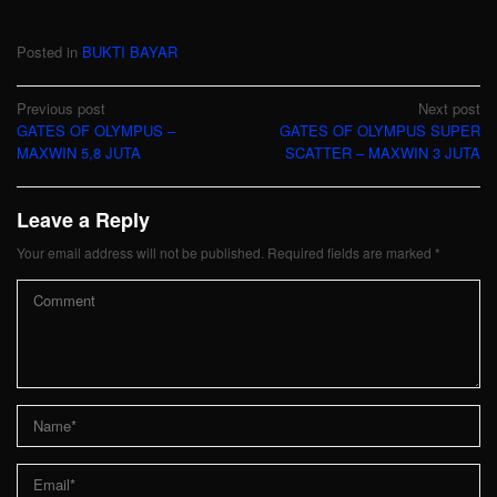
Posted in
BUKTI BAYAR
Post
Previous post
Next post
GATES OF OLYMPUS –
GATES OF OLYMPUS SUPER
navigation
MAXWIN 5,8 JUTA
SCATTER – MAXWIN 3 JUTA
Leave a Reply
Your email address will not be published.
Required fields are marked
*