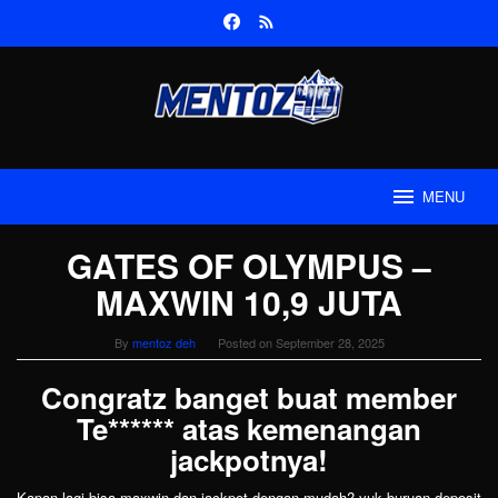
Skip
to
content
MENU
GATES OF OLYMPUS –
MAXWIN 10,9 JUTA
By
mentoz deh
Posted on
September 28, 2025
Congratz banget buat member
Te
******
atas kemenangan
jackpotnya!
Kapan lagi bisa maxwin dan jackpot dengan mudah? yuk buruan deposit