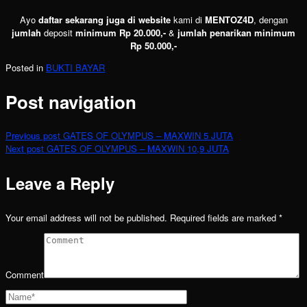
Ayo
daftar
sekarang
juga
di
website
kami
di
MENTOZ4D
,
dengan
jumlah
deposit
minimum
Rp
20.000,-
&
jumlah
penarikan
minimum
Rp
50.000,-
Posted in
BUKTI BAYAR
Post navigation
Previous post
GATES OF OLYMPUS – MAXWIN 5 JUTA
Next post
GATES OF OLYMPUS – MAXWIN 10,9 JUTA
Leave a Reply
Your email address will not be published.
Required fields are marked
*
Comment