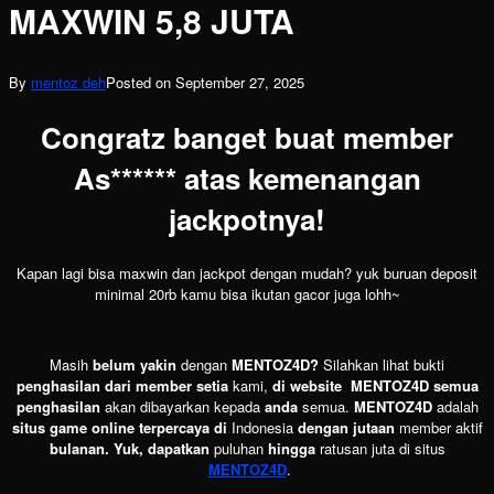
MAXWIN 5,8 JUTA
By
mentoz deh
Posted on
September 27, 2025
Congratz banget buat member
As
******
atas kemenangan
jackpotnya!
Kapan lagi bisa maxwin dan jackpot dengan mudah? yuk buruan deposit
minimal 20rb kamu bisa ikutan gacor juga lohh~
Masih
belum
yakin
dengan
MENTOZ4D
?
Silahkan
lihat
bukti
penghasilan
dari
member
setia
kami,
di
website
MENTOZ4D
semua
penghasilan
akan
dibayarkan
kepada
anda
semua.
MENTOZ4D
adalah
situs
game
online
terpercaya
di
Indonesia
dengan
jutaan
member
aktif
bulanan.
Yuk,
dapatkan
puluhan
hingga
ratusan
juta
di
situs
MENTOZ4D
.